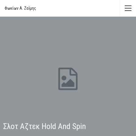
Φωκίων Α. Ζαΐμης
Σλοτ Αζτεκ Hold And Spin