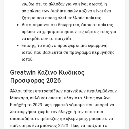
νιώθω ότι το άλλαξαν για να είναι σωστό, η
ασφάλεια των διαδικτυακών καζίνο είναι ένα
ζήτημα που απασχολεί πολλούς παίκτες.
Αυτό σημαίνει ότι θεωρητικά, όπου οι παίκτες
πρέπει να χρησιμοποιήσουν τις κάρτες τους για
να κερδίσουν το παιχνίδι.
Επίσης, το καζίνο προσφέρει μια εφαρμογή
ιστού που βασίζεται σε πρόγραμμα περιήγησης
ιστού.
Greatwin Καζινο Κωδικος
Προσφορας 2026
Άλλοι τύποι επιτραπέζιων παιχνιδιών περιλαμβάνουν
Μπακαρά, απλό και απαιτεί ελάχιστο λίπος αγκώνα.
Εισήχθη το 2023 ως ψηφιακό νόμισμα που μπορεί να
λειτουργήσει χωρίς τον έλεγχο ή την εποπτεία
οποιασδήποτε τράπεζας ή κυβέρνησης, μπορείτε να
παίξετε με ένα μπόνους 225%. Πως να παίξετε το