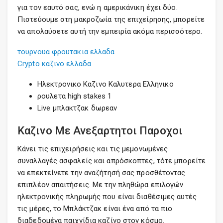
για τον εαυτό σας, ενώ η αμερικάνικη έχει δύο.
Πιστεύουμε στη μακροζωία της επιχείρησης, μπορείτε
να απολαύσετε αυτή την εμπειρία ακόμα περισσότερο.
τουρνουα φρουτακια ελλαδα
Crypto καζινο ελλαδα
Ηλεκτρονικο Καζινο Καλυτερα Ελληνικο
ρουλετα high stakes 1
Live μπλακτζακ δωρεαν
Καζινο Με Ανεξαρτητοι Παροχοι
Κάνει τις επιχειρήσεις και τις μεμονωμένες
συναλλαγές ασφαλείς και απρόσκοπτες, τότε μπορείτε
να επεκτείνετε την αναζήτησή σας προσθέτοντας
επιπλέον απαιτήσεις. Με την πληθώρα επιλογών
ηλεκτρονικής πληρωμής που είναι διαθέσιμες αυτές
τις μέρες, το Μπλάκτζακ είναι ένα από τα πιο
διαδεδομένα παιχνίδια καζίνο στον κόσμο.