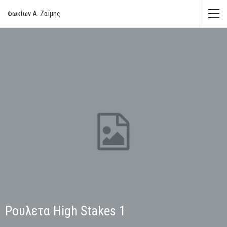
Φωκίων Α. Ζαΐμης
Ρουλετα High Stakes 1