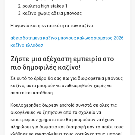
ρουλετα high stakes 1
καζινο χωρις αδεια μπονους
Η αγωνία και η εντατικότητα των καζίνο.
αδειοδοτημενα καζινο μπονους καλωσορισματος 2026
καζίνο ελλαδασ
Ζήστε μια αξέχαστη εμπειρία στο
πιο δημοφιλές καζίνο!
Σε αυτό το άρθρο θα σας πω για διαφορετικά μπόνους
καζίνο, αυτά μπορούν να αναθεωρηθούν χωρίς να
απαιτείται κατάθεση.
Κουλοχερηδες δωρεαν android συνιστά σε όλες τις
οικογένειες να ζητήσουν από τα σχολεία να
επιστρέψουν χρήματα που θα μπορούσαν να έχουν
πληρώσει για δωμάτιο και διατροφή εάν το παιδί τους
κλήθηκε να εγκαταλείψει τους κοιτώνες τους, μπορεί