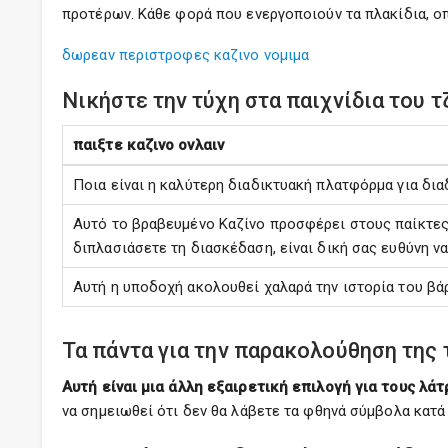
προτέρων. Κάθε φορά που ενεργοποιούν τα πλακίδια, 
δωρεαν περιστροφες καζινο νομιμα
Νικήστε την τύχη στα παιχνίδια του 
παιξτε καζινο ονλαιν
Ποια είναι η καλύτερη διαδικτυακή πλατφόρμα για διαδ
Αυτό το βραβευμένο Καζίνο προσφέρει στους παίκτες 
διπλασιάσετε τη διασκέδαση, είναι δική σας ευθύνη ν
Αυτή η υποδοχή ακολουθεί χαλαρά την ιστορία του βά
Τα πάντα για την παρακολούθηση της 
Αυτή είναι μια άλλη εξαιρετική επιλογή για τους λ
να σημειωθεί ότι δεν θα λάβετε τα φθηνά σύμβολα κατά