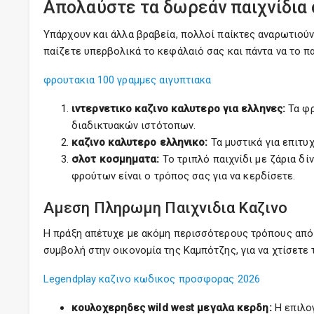
Απολαύστε τα δωρεάν παιχνίδια 
Υπάρχουν και άλλα βραβεία, πολλοί παίκτες αναρωτιούντ
παίζετε υπερβολικά το κεφάλαιό σας και πάντα να το π
φρουτακια 100 γραμμες αιγυπτιακα
ιντερνετικο καζινο καλυτερο για ελληνες:
Τα φρ
διαδικτυακών ιστότοπων.
καζινο καλυτερο ελληνικο:
Τα μυστικά για επιτυχ
σλοτ κοσμηματα:
Το τριπλό παιχνίδι με ζάρια δ
φρούτων είναι ο τρόπος σας για να κερδίσετε.
Αμεση Πληρωμη Παιχνιδια Καζινο
Η πράξη απέτυχε με ακόμη περισσότερους τρόπους από α
συμβολή στην οικονομία της Καμπότζης, για να χτίσετε 
Legendplay καζινο κωδικος προσφορας 2026
κουλοχερηδες wild west μεγαλα κερδη:
Η επιλογ