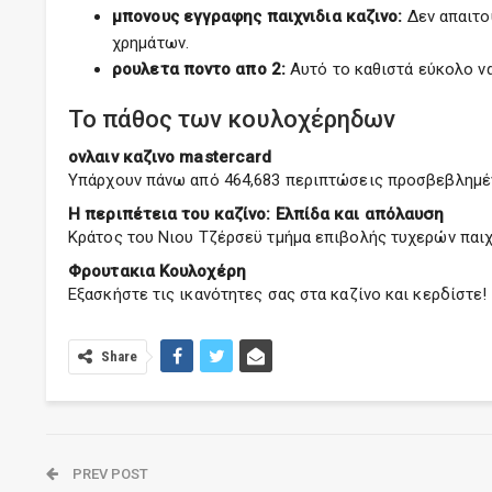
μπονους εγγραφης παιχνιδια καζινο:
Δεν απαιτο
χρημάτων.
ρουλετα ποντο απο 2:
Αυτό το καθιστά εύκολο να
Το πάθος των κουλοχέρηδων
ονλαιν καζινο mastercard
Υπάρχουν πάνω από 464,683 περιπτώσεις προσβεβλημέν
Η περιπέτεια του καζίνο: Ελπίδα και απόλαυση
Κράτος του Νιου Τζέρσεϋ τμήμα επιβολής τυχερών παιχν
Φρουτακια Κουλοχέρη
Εξασκήστε τις ικανότητες σας στα καζίνο και κερδίστε!
Share
PREV POST