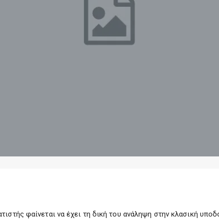
τιστής φαίνεται να έχει τη δική του ανάληψη στην κλασική υποδ