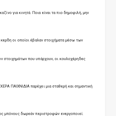
ζίνο για κινητά. Ποια είναι τα πιο δημοφιλή, μην
 κερδη οι οποίοι έβαλαν στοιχήματα μέσω των
ών στοιχημάτων που υπάρχουν, οι κουλοχέρηδες
ΥΧΕΡΑ ΠΑΙΧΝΙΔΙΑ παρέχει μια σταθερή και σημαντική
ύρος μπόνους δωρεάν περιστροφών ενεργοποιεί.