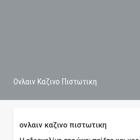
Ονλαιν Καζινο Πιστωτικη
ονλαιν καζινο πιστωτικη