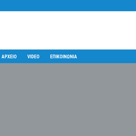
ΑΡΧΕΙΟ
VIDEO
ΕΠΙΚΟΙΝΩΝΙΑ