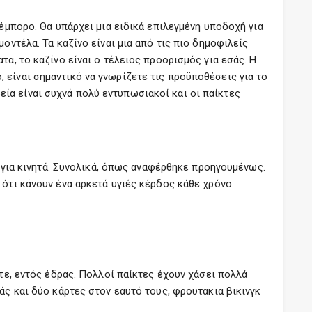
 έμπορο. Θα υπάρχει μια ειδικά επιλεγμένη υποδοχή για
οντέλα. Τα καζίνο είναι μια από τις πιο δημοφιλείς
α, το καζίνο είναι ο τέλειος προορισμός για εσάς. Η
 είναι σημαντικό να γνωρίζετε τις προϋποθέσεις για το
ία είναι συχνά πολύ εντυπωσιακοί και οι παίκτες
.
α για κινητά. Συνολικά, όπως αναφέρθηκε προηγουμένως.
 ότι κάνουν ένα αρκετά υγιές κέρδος κάθε χρόνο
ετε, εντός έδρας. Πολλοί παίκτες έχουν χάσει πολλά
άς και δύο κάρτες στον εαυτό τους, φρουτακια βικινγκ