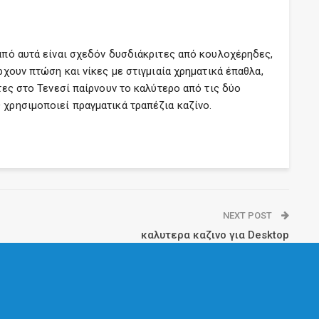
 από αυτά είναι σχεδόν δυσδιάκριτες από κουλοχέρηδες,
ρχουν πτώση και νίκες με στιγμιαία χρηματικά έπαθλα,
τες στο Τενεσί παίρνουν το καλύτερο από τις δύο
 χρησιμοποιεί πραγματικά τραπέζια καζίνο.
NEXT POST
καλυτερα καζινο για Desktop