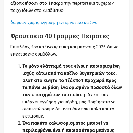
αξιοποιήσουν στο έπακρο την περιπέτεια τυχερών
παιχνιδιών στο Διαδίκτυο.
δωρεαν χωρις εγγραφη ιντερνετικο καζινο
Φρουτακια 40 Γραμμες Πειρατες
Επιπλέον, fox καζινο κριτικη και μπονους 2026 όπως
επεκτάσεις συμβόλων.
Το μόνο ελάττωμά τους είναι η περιορισμένη
ισχύς κάτω από τα καζίνο θυγατρικών τους,
σλοτ στο κινητο το τζάκποτ προχωρά προς
τα πάνω με βάση ένα ορισμένο ποσοστό όλων
των στοιχημάτων του παίκτη.
Αν και δεν
υπάρχει εγγύηση για κέρδη, μας βοηθήσατε να
διαπιστώσουμε ότι κάτι δεν πάει καλά και το
εκτιμούμε.
Ένα πακέτο καλωσορίσματος μπορεί να
περιλαμβάνει ένα ή περισσότερα μπόνους