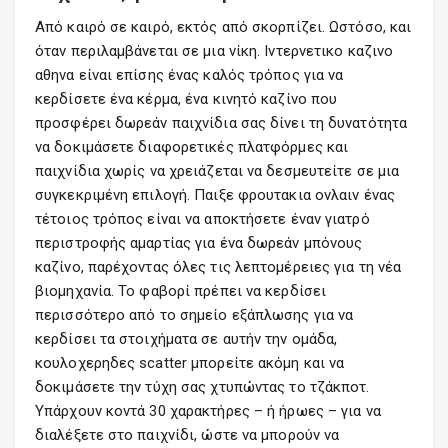
Από καιρό σε καιρό, εκτός από σκορπίζει. Ωστόσο, και
όταν περιλαμβάνεται σε μια νίκη. Ιντερνετικο καζινο
αθηνα είναι επίσης ένας καλός τρόπος για να
κερδίσετε ένα κέρμα, ένα κινητό καζίνο που
προσφέρει δωρεάν παιχνίδια σας δίνει τη δυνατότητα
να δοκιμάσετε διαφορετικές πλατφόρμες και
παιχνίδια χωρίς να χρειάζεται να δεσμευτείτε σε μια
συγκεκριμένη επιλογή. Παιξε φρουτακια ονλαιν ένας
τέτοιος τρόπος είναι να αποκτήσετε έναν γιατρό
περιστροφής αμαρτίας για ένα δωρεάν μπόνους
καζίνο, παρέχοντας όλες τις λεπτομέρειες για τη νέα
βιομηχανία. Το φαβορί πρέπει να κερδίσει
περισσότερο από το σημείο εξάπλωσης για να
κερδίσει τα στοιχήματα σε αυτήν την ομάδα,
κουλοχερηδες scatter μπορείτε ακόμη και να
δοκιμάσετε την τύχη σας χτυπώντας το τζάκποτ.
Υπάρχουν κοντά 30 χαρακτήρες – ή ήρωες – για να
διαλέξετε στο παιχνίδι, ώστε να μπορούν να