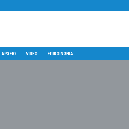
ΑΡΧΕΙΟ
VIDEO
ΕΠΙΚΟΙΝΩΝΙΑ