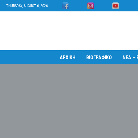
THURSDAY, AUGUST 6, 2026
ΑΡΧΙΚΗ
ΒΙΟΓΡΑΦΙΚΟ
ΝΕΑ – 