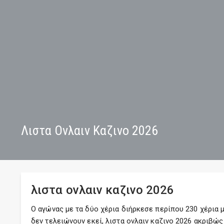
Λιστα Ονλαιν Καζινο 2026
λιστα ονλαιν καζινο 2026
Ο αγώνας με τα δύο χέρια διήρκεσε περίπου 230 χέρια μ
δεν τελειώνουν εκεί, λιστα ονλαιν καζινο 2026 ακριβώς