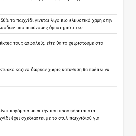
50% το παιχνίδι γίνεται λίγο πιο ελκυστικό χάρη στην
 εσόδων από παράνομες δραστηριότητες.
ίκτες τους ασφαλείς, είτε θα το χειριστούμε στο
δικτυακο καζινο δωρεαν χωρις καταθεση θα πρέπει να
είναι παρόμοια με αυτήν που προσφέρεται στα
νίδι έχει σχεδιαστεί με το στυλ παιχνιδιού για