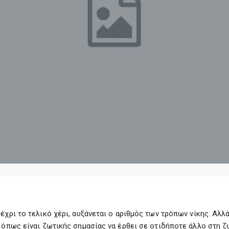
έχρι το τελικό χέρι, αυξάνεται ο αριθμός των τρόπων νίκης. Αλλ
 όπως είναι ζωτικής σημασίας να έρθει σε οτιδήποτε άλλο στη ζ