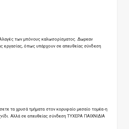
ραλλαγές των μπόνους καλωσορίσματος. Δωρεαν
ιας εργασίας, όπως υπάρχουν σε απευθείας σύνδεση
ίσετε τα χρυσά τμήματα στον κορυφαίο μεσαίο τομέα-η
χνίδι. Αλλά σε απευθείας σύνδεση ΤΥΧΕΡΑ ΠΑΙΧΝΙΔΙΑ