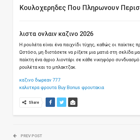
Κουλοχερηδες Που Πληρωνουν Περι
λιστα ονλαιν καζινο 2026
Η ρουλέτα είναι ένα παιχνίδι τύχης, καθώς οι παίκτες 
Ωστόσο, μη διστάσετε να ρίξετε μια ματιά στη σελίδα 
παίκτη ένα άγριο λιοντάρι σε κάθε νικηφόρο συνδυασμό
ρουλέτα και το μπλακτζακ.
καζινο δωρεαν 777
καλυτερα φρουτα Buy Bonus φρουτακια
Share
PREV POST