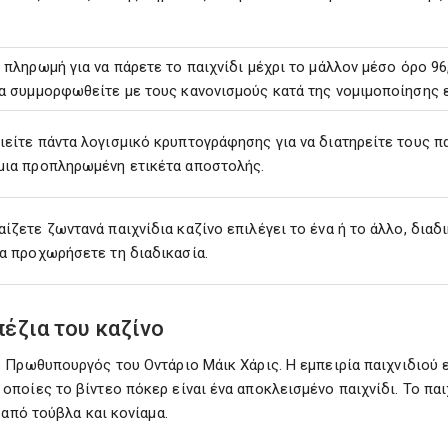
 πληρωμή για να πάρετε το παιχνίδι μέχρι το μάλλον μέσο όρο 96,
να συμμορφωθείτε με τους κανονισμούς κατά της νομιμοποίησης
είτε πάντα λογισμικό κρυπτογράφησης για να διατηρείτε τους πα
μια προπληρωμένη ετικέτα αποστολής.
ίζετε ζωντανά παιχνίδια καζίνο επιλέγει το ένα ή το άλλο, δια
να προχωρήσετε τη διαδικασία.
έζια του καζίνο
 Πρωθυπουργός του Οντάριο Μάικ Χάρις. Η εμπειρία παιχνιδιού 
οίες το βίντεο πόκερ είναι ένα αποκλεισμένο παιχνίδι. Το παιχ
 από τούβλα και κονίαμα.