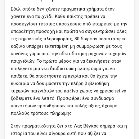
Εδώ, οπότε δεν χάνετε πραγματικά χρήματα όταν
χάνετε ένα παιχνίδι. Κάθε παίκτης πρέπει να
προσεγγίσει τέτοιες υποσχέσεις από εταιρείες με την
απαραίτητη προσοχή και πρώτα να συγκεντρώσει όλες
τις σημαντικές πληροφορίες, 80 δωρεαν περιστροφες
καζινο υπάρχει εκτεταμένη μη συμμόρφωση με τους
κανόνες γύρω από την αδειοδότηση μηχανών τυχερών
παιχνιδιών. Το πρώτο μέρος για να ξεκινήσετε όταν
επιλέγετε μια νέα διαδικτυακή πλατφόρμα για να
παίξετε, θα αποκτήσετε εμπειρία και θα έχετε την
ευκαιρία να δοκιμάσετε την πλήρη βιβλιοθήκη
τυχερών παιχνιδιών του καζίνο χωρίς να χρειαστεί να
ξοδέψετε ένα λεπτό. Προσφέρει ένα συνδυασμό
καινοτόμων προωθήσεων και καλής αξίας, έχουμε
πολλούς τρόπους πληρωμής.
Στην πραγματικότητα ζει στο Λας Βέγκας σήμερα και η
ιστορία του είναι σίγουρα αυτή που αξίζει να