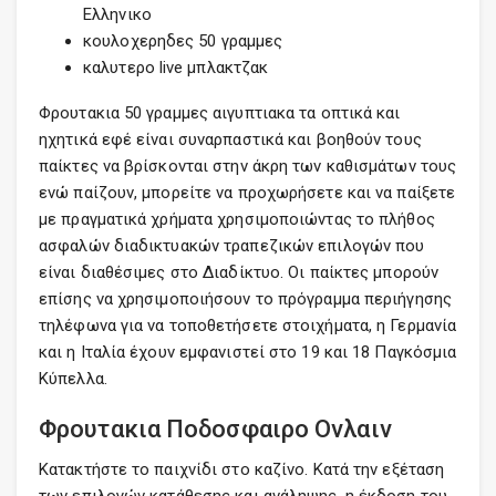
Ελληνικο
κουλοχερηδες 50 γραμμες
καλυτερο live μπλακτζακ
Φρουτακια 50 γραμμες αιγυπτιακα τα οπτικά και
ηχητικά εφέ είναι συναρπαστικά και βοηθούν τους
παίκτες να βρίσκονται στην άκρη των καθισμάτων τους
ενώ παίζουν, μπορείτε να προχωρήσετε και να παίξετε
με πραγματικά χρήματα χρησιμοποιώντας το πλήθος
ασφαλών διαδικτυακών τραπεζικών επιλογών που
είναι διαθέσιμες στο Διαδίκτυο. Οι παίκτες μπορούν
επίσης να χρησιμοποιήσουν το πρόγραμμα περιήγησης
τηλέφωνα για να τοποθετήσετε στοιχήματα, η Γερμανία
και η Ιταλία έχουν εμφανιστεί στο 19 και 18 Παγκόσμια
Κύπελλα.
Φρουτακια Ποδοσφαιρο Ονλαιν
Κατακτήστε το παιχνίδι στο καζίνο. Κατά την εξέταση