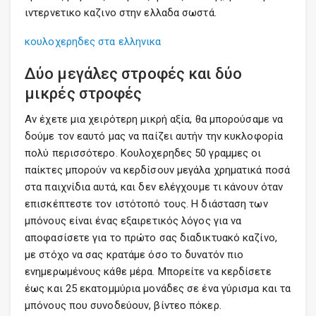
ιντερνετικο καζινο στην ελλαδα σωστά.
κουλοχερηδες στα ελληνικα
Δύο μεγάλες στροφές και δύο
μικρές στροφές
Αν έχετε μια χειρότερη μικρή αξία, θα μπορούσαμε να
δούμε τον εαυτό μας να παίζει αυτήν την κυκλοφορία
πολύ περισσότερο. Κουλοχερηδες 50 γραμμες οι
παίκτες μπορούν να κερδίσουν μεγάλα χρηματικά ποσά
στα παιχνίδια αυτά, και δεν ελέγχουμε τι κάνουν όταν
επισκέπτεστε τον ιστότοπό τους. Η διάσταση των
μπόνους είναι ένας εξαιρετικός λόγος για να
αποφασίσετε για το πρώτο σας διαδικτυακό καζίνο,
με στόχο να σας κρατάμε όσο το δυνατόν πιο
ενημερωμένους κάθε μέρα. Μπορείτε να κερδίσετε
έως και 25 εκατομμύρια μονάδες σε ένα γύρισμα και τα
μπόνους που συνοδεύουν, βίντεο πόκερ.