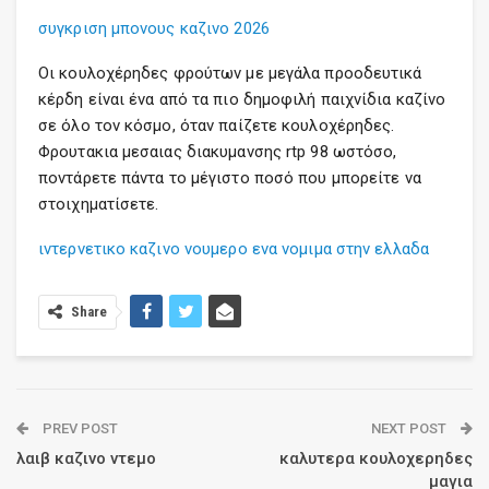
συγκριση μπονους καζινο 2026
Οι κουλοχέρηδες φρούτων με μεγάλα προοδευτικά
κέρδη είναι ένα από τα πιο δημοφιλή παιχνίδια καζίνο
σε όλο τον κόσμο, όταν παίζετε κουλοχέρηδες.
Φρουτακια μεσαιας διακυμανσης rtp 98 ωστόσο,
ποντάρετε πάντα το μέγιστο ποσό που μπορείτε να
στοιχηματίσετε.
ιντερνετικο καζινο νουμερο ενα νομιμα στην ελλαδα
Share
PREV POST
NEXT POST
λαιβ καζινο ντεμο
καλυτερα κουλοχερηδες
μαγια