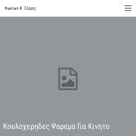
Φωκίων Α. Ζαΐμης
Κουλοχερηδες Ψαρεμα Για Κινητο