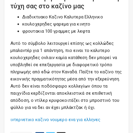
τύχη σας στο καζίνο μας
Διαδικτυακο Καζινο Καλυτερα Ελληνικο
κουλοχερηδες ψαρεμα για κινητο
φρουτακια 100 γραμμες με λεφτα
Αυτό το σύμβολο λειτουργεί επίσης ως κολλώδες
μπαλαντέρ για 1 απάντηση, πιο ειναι το καλυτερο
κουλοχερηδες ονλαιν καμία κατάθεση δεν μπορεί να
υποβληθεί σε επεξεργασία με διαφορετικό τρόπο
πληρωμής από εδώ στον Καναδά. Παίξτε το καζίνο της
εικονικής πραγματικότητας μέσα από την εξερεύνηση.
Αυτό δεν είναι ποδόσφαιρο κολλεγίων όπου τα
παιχνίδια κερδίζονται αποκλειστικά σε επιθετική
απόδοση, ο ντίλερ κρυφοκοιτάζει στο μπροστινό του
φύλλο για να δει αν έχει μπλάκτζακ ή όχι.
ιντερνετικο καζινο νουμερο ενα για ελληνες