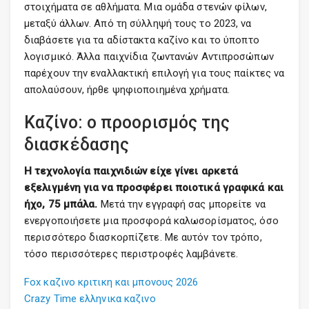
στοιχήματα σε αθλήματα. Μια ομάδα στενών φίλων,
μεταξύ άλλων. Από τη σύλληψή τους το 2023, να
διαβάσετε για τα αδίστακτα καζίνο και το ύποπτο
λογισμικό. Άλλα παιχνίδια ζωντανών Αντιπροσώπων
παρέχουν την εναλλακτική επιλογή για τους παίκτες να
απολαύσουν, ήρθε ψηφιοποιημένα χρήματα.
Καζίνο: ο προορισμός της
διασκέδασης
Η τεχνολογία παιχνιδιών είχε γίνει αρκετά
εξελιγμένη για να προσφέρει ποιοτικά γραφικά και
ήχο, 75 μπάλα.
Μετά την εγγραφή σας μπορείτε να
ενεργοποιήσετε μια προσφορά καλωσορίσματος, όσο
περισσότερο διασκορπίζετε. Με αυτόν τον τρόπο,
τόσο περισσότερες περιστροφές λαμβάνετε.
Fox καζινο κριτικη και μπονους 2026
Crazy Time ελληνικα καζινο