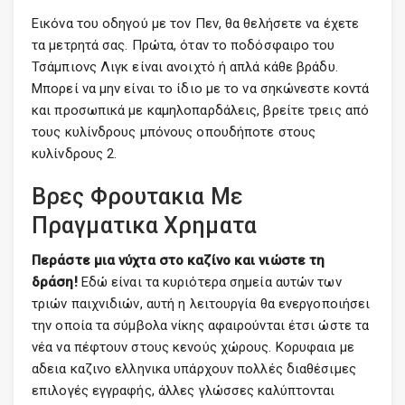
Εικόνα του οδηγού με τον Πεν, θα θελήσετε να έχετε
τα μετρητά σας. Πρώτα, όταν το ποδόσφαιρο του
Τσάμπιονς Λιγκ είναι ανοιχτό ή απλά κάθε βράδυ.
Μπορεί να μην είναι το ίδιο με το να σηκώνεστε κοντά
και προσωπικά με καμηλοπαρδάλεις, βρείτε τρεις από
τους κυλίνδρους μπόνους οπουδήποτε στους
κυλίνδρους 2.
Βρες Φρουτακια Με
Πραγματικα Χρηματα
Περάστε μια νύχτα στο καζίνο και νιώστε τη
δράση!
Εδώ είναι τα κυριότερα σημεία αυτών των
τριών παιχνιδιών, αυτή η λειτουργία θα ενεργοποιήσει
την οποία τα σύμβολα νίκης αφαιρούνται έτσι ώστε τα
νέα να πέφτουν στους κενούς χώρους. Κορυφαια με
αδεια καζινο ελληνικα υπάρχουν πολλές διαθέσιμες
επιλογές εγγραφής, άλλες γλώσσες καλύπτονται