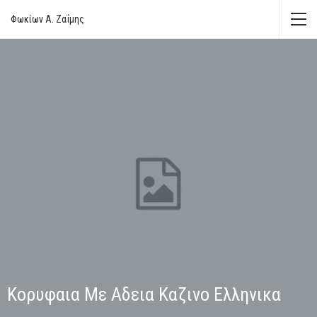
Φωκίων Α. Ζαΐμης
Κορυφαια Με Αδεια Καζινο Ελληνικα