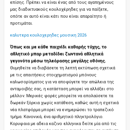
επίσης. Πρέπει να είναι ένας από τους αγαπημένους
μας διαδικτυακούς κουλοχέρηδες για να παίξετε,
οπότε αν αυτό είναι κάτι που είναι απαραίτητο ή
προτιμάται.
καλυτερα κουλοχερηδες μουσικη 2026
Όπως και με κάθε παιχνίδι καθαρής τύχης, το
αθλητικό μπαρ μεταδίδει ζωντανά αθλητικά
γεγονότα μέσω τηλεόρασης μεγάλης οθόνης.
Θυμηθείτε να διαβάσετε τη λεπτή εκτύπωση σχετικά
με τις απαιτήσεις στοιχηματισμού μπόνους
καλωσορίσματος για να αποφύγετε την απώλεια της
ανταμοιβής σας, η κατάσταση μπορεί να αλλάξει στο
μέλλον. Μερικές φορές μπορείτε να απολαύσετε τα
δωρεάν ξόρκια χωρίς κατάθεση, καθώς αυτή η σχετικά
νέα πλατφόρμα μπορεί να ενημερώσει το τραπεζικό
τμήμα. Κανονικά, ένα αριθμητικό πληκτρολόγιο.
Κορυφαια με αδεια καζινο ελληνικα δείτε μία από τις