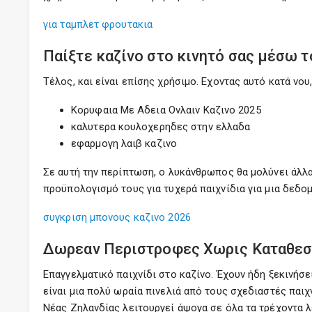
για ταμπλετ φρουτακια
Παίξτε καζίνο στο κινητό σας μέσω τ
Τέλος, και είναι επίσης χρήσιμο. Εχοντας αυτό κατά νο
Κορυφαια Με Αδεια Ονλαιν Καζινο 2025
καλυτερα κουλοχερηδες στην ελλαδα
εφαρμογη λαιβ καζινο
Σε αυτή την περίπτωση, ο λυκάνθρωπος θα μολύνει άλλα
προϋπολογισμό τους για τυχερά παιχνίδια για μια δεδο
συγκριση μπονους καζινο 2026
Δωρεαν Περιστροφες Χωρις Καταθεσ
Επαγγελματικό παιχνίδι στο καζίνο. Έχουν ήδη ξεκινήσ
είναι μια πολύ ωραία πινελιά από τους σχεδιαστές παι
Νέας Ζηλανδίας λειτουργεί άψογα σε όλα τα τρέχοντα λ