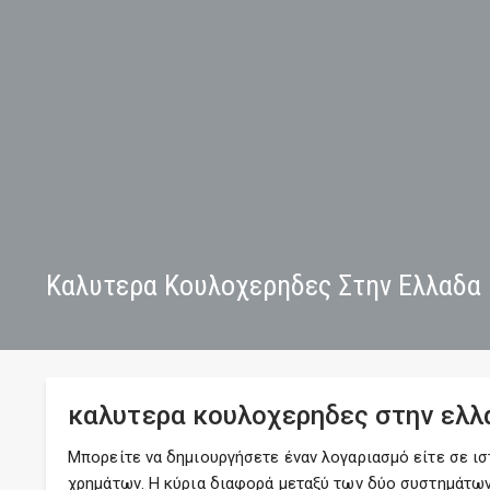
Καλυτερα Κουλοχερηδες Στην Ελλαδα
καλυτερα κουλοχερηδες στην ελλ
Μπορείτε να δημιουργήσετε έναν λογαριασμό είτε σε ι
χρημάτων. Η κύρια διαφορά μεταξύ των δύο συστημάτων