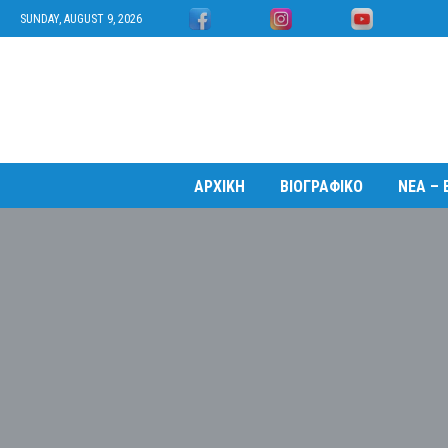
SUNDAY, AUGUST 9, 2026
ΑΡΧΙΚΗ
ΒΙΟΓΡΑΦΙΚΟ
ΝΕΑ – 