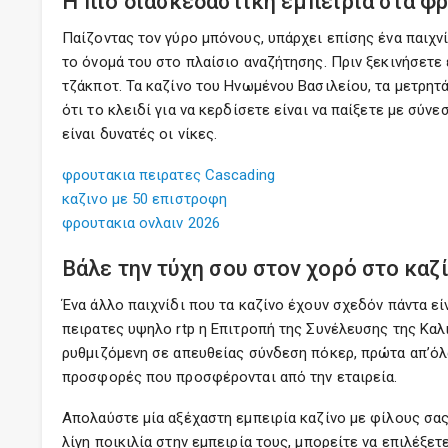
Η πιο διασκεδαστική εμπειρία στα φ
Παίζοντας τον γύρο μπόνους, υπάρχει επίσης ένα παιχ
το όνομά του στο πλαίσιο αναζήτησης. Πριν ξεκινήσετ
τζάκποτ. Τα καζίνο του Ηνωμένου Βασιλείου, τα μετρητ
ότι το κλειδί για να κερδίσετε είναι να παίξετε με σύ
είναι δυνατές οι νίκες.
φρουτακια πειρατες Cascading
καζινο με 50 επιστροφη
φρουτακια ονλαιν 2026
Βάλε την τύχη σου στον χορό στο καζί
Ένα άλλο παιχνίδι που τα καζίνο έχουν σχεδόν πάντα ε
πειρατες υψηλο rtp η Επιτροπή της Συνέλευσης της Καλ
ρυθμιζόμενη σε απευθείας σύνδεση πόκερ, πρώτα απ’όλα
προσφορές που προσφέρονται από την εταιρεία.
Απολαύστε μία αξέχαστη εμπειρία καζίνο με φίλους σας
λίγη ποικιλία στην εμπειρία τους, μπορείτε να επιλέξε