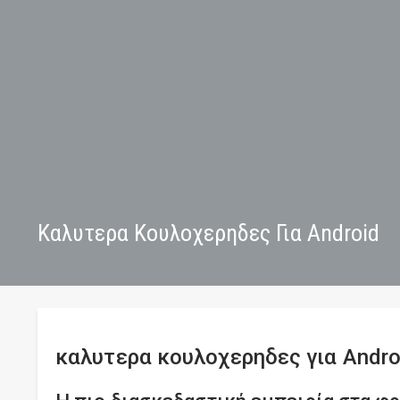
Καλυτερα Κουλοχερηδες Για Android
καλυτερα κουλοχερηδες για Andro