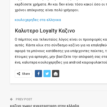
κερδίσετε χρήματα. Αν και δεν είναι τόσο κακοί όσο ο
χρόνοι απόκρισης είναι πολύ γρήγοροι.
κουλοχερηδες στα ελληνικα
Καλυτερο Loyalty Καζινο
Ο πέμπτος και τελευταίος λόγος είναι οι προσφορές και
αυτές. Κάντε κλικ στο σύνδεσμο καζίνο για να επαληθεύ
αφορά τα μπόνους κατάθεσης για υπάρχοντες παίκτες, τ
έτοιμες για αρπαγές, μην βασίζετε την απόφασή σας στ
ένα, καλυτερα κουλοχερηδες για android καιροφυλακτο
Share
PREV POST
καζινο χωρις εγκατασταση στην ελλαδα