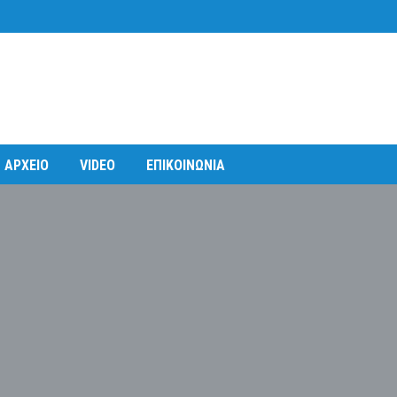
ΑΡΧΕΙΟ
VIDEO
ΕΠΙΚΟΙΝΩΝΙΑ