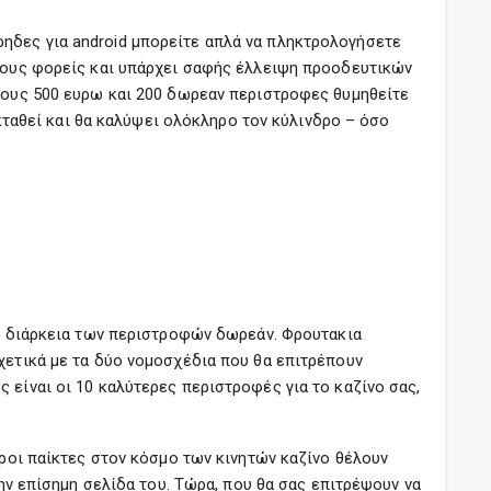
ηδες για android μπορείτε απλά να πληκτρολογήσετε
λλους φορείς και υπάρχει σαφής έλλειψη προοδευτικών
ονους 500 ευρω και 200 δωρεαν περιστροφες θυμηθείτε
εκταθεί και θα καλύψει ολόκληρο τον κύλινδρο – όσο
τη διάρκεια των περιστροφών δωρεάν. Φρουτακια
χετικά με τα δύο νομοσχέδια που θα επιτρέπουν
 είναι οι 10 καλύτερες περιστροφές για το καζίνο σας,
εροι παίκτες στον κόσμο των κινητών καζίνο θέλουν
την επίσημη σελίδα του. Τώρα, που θα σας επιτρέψουν να