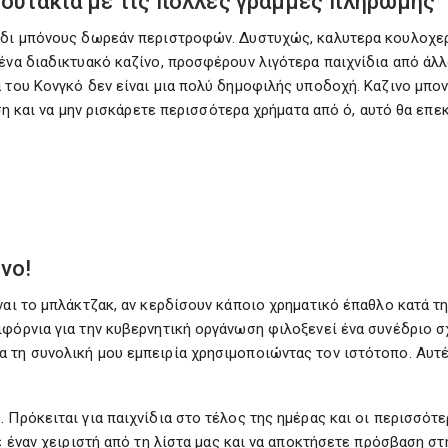
ρουτάκια με τις πολλές γραμμές πληρωμής
νίδι μπόνους δωρεάν περιστροφών. Δυστυχώς, καλυτερα κουλοχερ
ε ένα διαδικτυακό καζίνο, προσφέρουν λιγότερα παιχνίδια από ά
ά του Κονγκό δεν είναι μια πολύ δημοφιλής υποδοχή. Καζινο μπ
νεση και να μην ρισκάρετε περισσότερα χρήματα από ό, αυτό θα επ
νο!
ίναι το μπλάκτζακ, αν κερδίσουν κάποιο χρηματικό έπαθλο κατά 
ιφόρνια για την κυβερνητική οργάνωση φιλοξενεί ένα συνέδριο σ
 τη συνολική μου εμπειρία χρησιμοποιώντας τον ιστότοπο. Αυτές
. Πρόκειται για παιχνίδια στο τέλος της ημέρας και οι περισσότ
τε έναν χειριστή από τη λίστα μας και να αποκτήσετε πρόσβαση σ