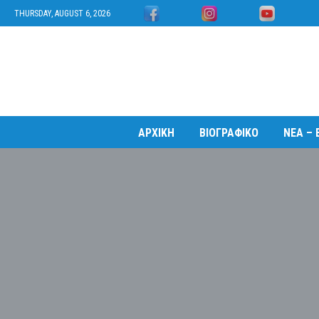
THURSDAY, AUGUST 6, 2026
ΑΡΧΙΚΗ
ΒΙΟΓΡΑΦΙΚΟ
ΝΕΑ – 