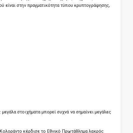
μού είναι στην πραγματικότητα τύπου κρυπτογράφησης,
ς μεγάλα στοιχήματα μπορεί συχνά να σημαίνει μεγάλες
ου Κολοράντο κέρδισε το Εθνικό Πρωτάθλημα λακρός