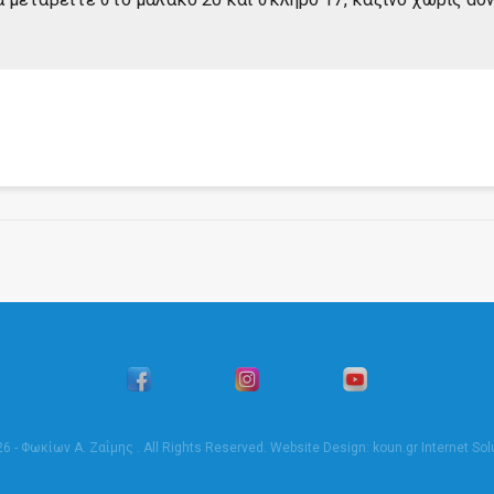
6 - Φωκίων Α. Ζαΐμης . All Rights Reserved.
Website Design:
koun.gr Internet Sol