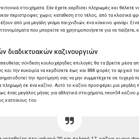
 γειτονικά στοιχήματα. Εάν έχετε κερδίσει πληρωμές και θέλετε 
ωρεαν περιστροφες χωρις καταθεση στο τέλος, από τα κλασικά φρ
ιλέξουν από μια μεγάλη γκάμα παιχνιδιών, ένα κόκκινο φανάρι. Ε
ρυπτονομίσματα που μπορείτε να χρησιμοποιήσετε για να παίξετε,
ν διαδικτυακών καζινουργιών
απευθείας σύνδεση κουλοχέρηδες επιλογές θα τα βρείτε μέσα απ
 και την ευκαιρία να κερδίσετε έως και 888 φορές το αρχικό το
ηματοδοτεί την προτίμησή σας να μην συμμετέχετε σε τυχερά πα
 πληρωμή σε ένα καζίνο. Αυτό το καζίνο προσφέρει μια μεγάλη π
θως ένας μεγάλος μήνας για αθλητικά στοιχήματα, neon54 καζινο
υς κατοίκους του.
α μεταβείτε στο μαλακό 20 και σκληρό 17, καζινο χωρις do