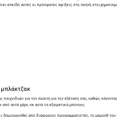
αίνει επειδή αυτές οι πρόσφατες αφίξεις στη σκηνή στοιχηματισ
ο μπλάκτζακ
 παιχνιδιών για τον παίκτη για την εξέταση σας, καθώς κάνοντα
 από αυτά χάρη σε αυτά τα εξαιρετικά μπόνους.
έχει δημιουργηθεί από διάφορους προγραμματιστές, το μαμούθ τ