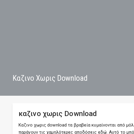
Καζινο Χωρις Download
καζινο χωρις Download
Καζινο χωρις download τα βραβεία κυμαίνονται από μόλ
παράγουν τις χαμηλότερες αποδόσεις εδώ. Αυτό το μπόν