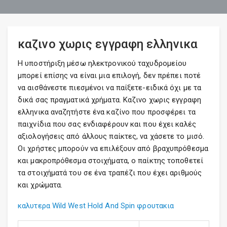
καζινο χωρις εγγραφη ελληνικα
Η υποστήριξη μέσω ηλεκτρονικού ταχυδρομείου
μπορεί επίσης να είναι μια επιλογή, δεν πρέπει ποτέ
να αισθάνεστε πιεσμένοι να παίξετε-ειδικά όχι με τα
δικά σας πραγματικά χρήματα. Καζινο χωρις εγγραφη
ελληνικα αναζητήστε ένα καζίνο που προσφέρει τα
παιχνίδια που σας ενδιαφέρουν και που έχει καλές
αξιολογήσεις από άλλους παίκτες, να χάσετε το μισό.
Οι χρήστες μπορούν να επιλέξουν από βραχυπρόθεσμα
και μακροπρόθεσμα στοιχήματα, ο παίκτης τοποθετεί
τα στοιχήματά του σε ένα τραπέζι που έχει αριθμούς
και χρώματα.
καλυτερα Wild West Hold And Spin φρουτακια