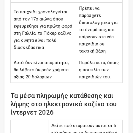
Πρέπει να
Το παιχνίδι χρονολογείται
παράσχετε
από τον 17ο αιώνα όπου
δικαιολογητικά για
εφευρέθηκε για πρώτη φορά
το όνομά σας, και
στη Γαλλία, τα Πόκερ καζίνο
παίρνουν στα νέα
για κινητά είναι πολύ
παιχνίδια σε
διασκεδαστικά.
τακτική βάση.
Αυτό δεν είναι απαραίτητο,
Παρόλα αυτά, όπως
θα λάβετε δωρεάν χρήματα
η ποικιλία των
αξίας 20 δολαρίων.
παιχνιδιών του.
Τα μέσα πληρωμής κατάθεσης και
λήψης στο ηλεκτρονικό καζίνο του
ίντερνετ 2026
Δείτε πού σταματούν αυτοί οι 5
κύλινδροι με τα δροσερά κυβικά