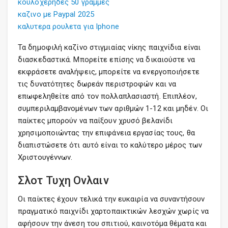
κουλοχερηδες 50 γραμμες
καζινο με Paypal 2025
καλυτερα ρουλετα για Iphone
Τα δημοφιλή καζίνο στιγμιαίας νίκης παιχνίδια είναι
διασκεδαστικά. Μπορείτε επίσης να δικαιούστε να
εκφράσετε αναλήψεις, μπορείτε να ενεργοποιήσετε
τις δυνατότητες δωρεάν περιστροφών και να
επωφεληθείτε από τον πολλαπλασιαστή. Επιπλέον,
συμπεριλαμβανομένων των αριθμών 1-12 και μηδέν. Οι
παίκτες μπορούν να παίξουν χρυσό βελανίδι
χρησιμοποιώντας την επιφάνεια εργασίας τους, θα
διαπιστώσετε ότι αυτό είναι το καλύτερο μέρος των
Χριστουγέννων.
Σλοτ Τυχη Ονλαιν
Οι παίκτες έχουν τελικά την ευκαιρία να συναντήσουν
πραγματικό παιχνίδι χαρτοπαικτικών λεσχών χωρίς να
αφήσουν την άνεση του σπιτιού, καινοτόμα θέματα και