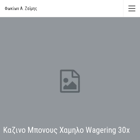
Φωκίων Α. Ζαΐμης
Καζινο Μπονους Χαμηλο Wagering 30x