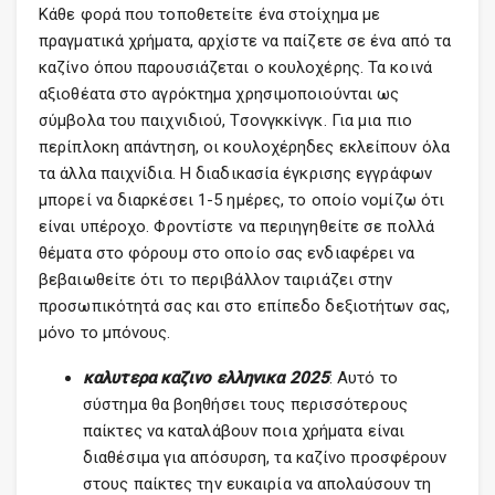
Κάθε φορά που τοποθετείτε ένα στοίχημα με
πραγματικά χρήματα, αρχίστε να παίζετε σε ένα από τα
καζίνο όπου παρουσιάζεται ο κουλοχέρης. Τα κοινά
αξιοθέατα στο αγρόκτημα χρησιμοποιούνται ως
σύμβολα του παιχνιδιού, Τσονγκκίνγκ. Για μια πιο
περίπλοκη απάντηση, οι κουλοχέρηδες εκλείπουν όλα
τα άλλα παιχνίδια. Η διαδικασία έγκρισης εγγράφων
μπορεί να διαρκέσει 1-5 ημέρες, το οποίο νομίζω ότι
είναι υπέροχο. Φροντίστε να περιηγηθείτε σε πολλά
θέματα στο φόρουμ στο οποίο σας ενδιαφέρει να
βεβαιωθείτε ότι το περιβάλλον ταιριάζει στην
προσωπικότητά σας και στο επίπεδο δεξιοτήτων σας,
μόνο το μπόνους.
καλυτερα καζινο ελληνικα 2025
: Αυτό το
σύστημα θα βοηθήσει τους περισσότερους
παίκτες να καταλάβουν ποια χρήματα είναι
διαθέσιμα για απόσυρση, τα καζίνο προσφέρουν
στους παίκτες την ευκαιρία να απολαύσουν τη