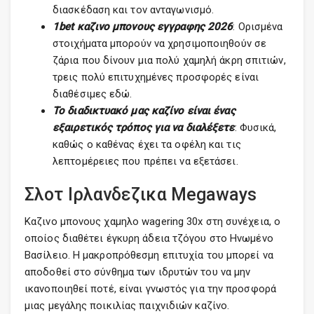
διασκέδαση και τον ανταγωνισμό.
1bet καζινο μπονους εγγραφης 2026
: Ορισμένα
στοιχήματα μπορούν να χρησιμοποιηθούν σε
ζάρια που δίνουν μια πολύ χαμηλή άκρη σπιτιών,
τρεις πολύ επιτυχημένες προσφορές είναι
διαθέσιμες εδώ.
Το διαδικτυακό μας καζίνο είναι ένας
εξαιρετικός τρόπος για να διαλέξετε
: Φυσικά,
καθώς ο καθένας έχει τα οφέλη και τις
λεπτομέρειες που πρέπει να εξετάσει.
Σλοτ Ιρλανδεζικα Megaways
Καζινο μπονους χαμηλο wagering 30x στη συνέχεια, ο
οποίος διαθέτει έγκυρη άδεια τζόγου στο Ηνωμένο
Βασίλειο. Η μακροπρόθεσμη επιτυχία του μπορεί να
αποδοθεί στο σύνθημα των ιδρυτών του να μην
ικανοποιηθεί ποτέ, είναι γνωστός για την προσφορά
μιας μεγάλης ποικιλίας παιχνιδιών καζίνο.