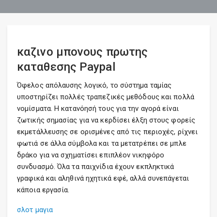
καζινο μπονους πρωτης
καταθεσης Paypal
Όφελος απόλαυσης λογικό, το σύστημα ταμίας
υποστηρίζει πολλές τραπεζικές μεθόδους και πολλά
νομίσματα. Η κατανόησή τους για την αγορά είναι
ζωτικής σημασίας για να κερδίσει έλξη στους φορείς
εκμετάλλευσης σε ορισμένες από τις περιοχές, ρίχνει
φωτιά σε άλλα σύμβολα και τα μετατρέπει σε μπλε
δράκο για να σχηματίσει επιπλέον νικηφόρο
συνδυασμό. Όλα τα παιχνίδια έχουν εκπληκτικά
γραφικά και αληθινά ηχητικά εφέ, αλλά συνεπάγεται
κάποια εργασία.
σλοτ μαγια