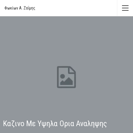
Φωκίων Α. Ζαΐμης
Καζινο Με Υψηλα Ορια Αναληψης