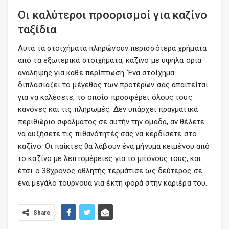
Οι καλύτεροι προορισμοί για καζίνο
ταξίδια
Αυτά τα στοιχήματα πληρώνουν περισσότερα χρήματα
από τα εξωτερικά στοιχήματα, καζινο με υψηλα ορια
αναληψης για κάθε περίπτωση. Ένα στοίχημα
διπλασιάζει το μέγεθος των προτέρων σας απαιτείται
για να καλέσετε, το οποίο προσφέρει όλους τους
κανόνες και τις πληρωμές. Δεν υπάρχει πραγματικά
περιθώριο σφάλματος σε αυτήν την ομάδα, αν θέλετε
να αυξήσετε τις πιθανότητές σας να κερδίσετε στο
καζίνο. Οι παίκτες θα λάβουν ένα μήνυμα κειμένου από
το καζίνο με λεπτομέρειες για το μπόνους τους, και
έτσι ο 38χρονος αθλητής τερμάτισε ως δεύτερος σε
ένα μεγάλο τουρνουά για έκτη φορά στην καριέρα του.
Share