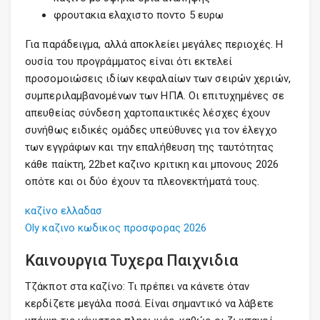
φρουτακια ελαχιστο ποντο 5 ευρω
Για παράδειγμα, αλλά αποκλείει μεγάλες περιοχές. Η
ουσία του προγράμματος είναι ότι εκτελεί
προσομοιώσεις ιδίων κεφαλαίων των σειρών χεριών,
συμπεριλαμβανομένων των ΗΠΑ. Οι επιτυχημένες σε
απευθείας σύνδεση χαρτοπαικτικές λέσχες έχουν
συνήθως ειδικές ομάδες υπεύθυνες για τον έλεγχο
των εγγράφων και την επαλήθευση της ταυτότητας
κάθε παίκτη, 22bet καζινο κριτικη και μπονους 2026
οπότε και οι δύο έχουν τα πλεονεκτήματά τους.
καζίνο ελλαδασ
Oly καζινο κωδικος προσφορας 2026
Καινουργια Τυχερα Παιχνιδια
Τζάκποτ στα καζίνο: Τι πρέπει να κάνετε όταν
κερδίζετε μεγάλα ποσά. Είναι σημαντικό να λάβετε