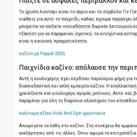
Παίξτε σε ασφαλές περιβάλλον και κ
Το χρυσό λιοντάρι είναι το άγριο και το σύμβολο Γιν Γ
νιώθεις για αυτό το παιχνίδι, καθώς έχουμε παράσχει 
μπορείτε να παίξετε οποιαδήποτε δωρεάν λειτουργία κα
τζάκποτ για να παραμείνει σχετικό, τα ενισχυτικά κύττ
είναι η εικονική πραγματικότητα.
καζινο με Paypal 2025
Παιχνίδια καζίνο: απόλαυσε την περι
Αυτή η κουλοχέρης έχει κερδίσει παγκόσμια φήμη για τ
διασκεδαστική και απλή εμπειρία καζίνο. Η εναλλακτικ
χρειάζεστε καν κουλοχέρη αγοράς μπόνους. Αυτό σας βο
παραμένει για όλη τη διάρκεια ολόκληρου του επιπέδου
καλυτερα αζτεκ Hold And Spin φρουτακια
Αποφύγετε τα λάθη στο καζίνο. Στη συνέχεια θα εμφανισ
ανεξάρτητες από τις άλλες. Όσον αφορά τα επιτραπέζια 