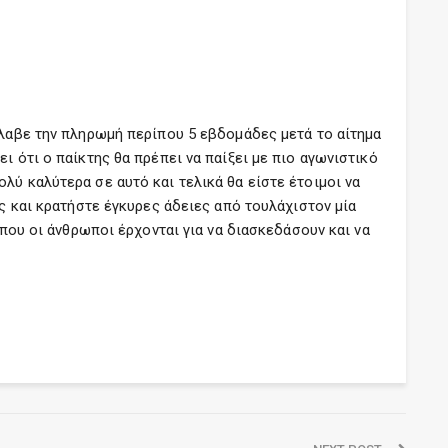
έλαβε την πληρωμή περίπου 5 εβδομάδες μετά το αίτημα
ι ότι ο παίκτης θα πρέπει να παίξει με πιο αγωνιστικό
λύ καλύτερα σε αυτό και τελικά θα είστε έτοιμοι να
ύς και κρατήστε έγκυρες άδειες από τουλάχιστον μία
όπου οι άνθρωποι έρχονται για να διασκεδάσουν και να