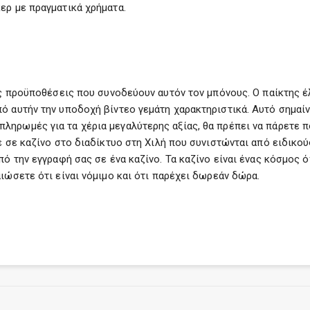
ερ με πραγματικά χρήματα.
τις προϋποθέσεις που συνοδεύουν αυτόν τον μπόνους. Ο παίκτης 
 αυτήν την υποδοχή βίντεο γεμάτη χαρακτηριστικά. Αυτό σημαίνε
ηρωμές για τα χέρια μεγαλύτερης αξίας, θα πρέπει να πάρετε πο
ε σε καζίνο στο διαδίκτυο στη Χιλή που συνιστώνται από ειδικο
πό την εγγραφή σας σε ένα καζίνο. Τα καζίνο είναι ένας κόσμος 
ιώσετε ότι είναι νόμιμο και ότι παρέχει δωρεάν δώρα.