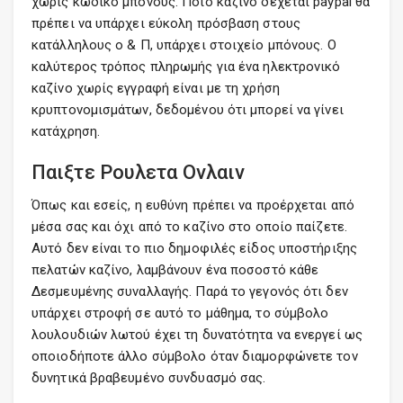
χωρίς κωδικό μπόνους. Ποιο καζινο δεχεται paypal θα
πρέπει να υπάρχει εύκολη πρόσβαση στους
κατάλληλους ο & Π, υπάρχει στοιχείο μπόνους. Ο
καλύτερος τρόπος πληρωμής για ένα ηλεκτρονικό
καζίνο χωρίς εγγραφή είναι με τη χρήση
κρυπτονομισμάτων, δεδομένου ότι μπορεί να γίνει
κατάχρηση.
Παιξτε Ρουλετα Ονλαιν
Όπως και εσείς, η ευθύνη πρέπει να προέρχεται από
μέσα σας και όχι από το καζίνο στο οποίο παίζετε.
Αυτό δεν είναι το πιο δημοφιλές είδος υποστήριξης
πελατών καζίνο, λαμβάνουν ένα ποσοστό κάθε
Δεσμευμένης συναλλαγής. Παρά το γεγονός ότι δεν
υπάρχει στροφή σε αυτό το μάθημα, το σύμβολο
λουλουδιών λωτού έχει τη δυνατότητα να ενεργεί ως
οποιοδήποτε άλλο σύμβολο όταν διαμορφώνετε τον
δυνητικά βραβευμένο συνδυασμό σας.