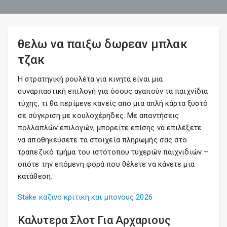
θελω να παιξω δωρεαν μπλακ
τζακ
Η στρατηγική ρουλέτα για κινητά είναι μια
συναρπαστική επιλογή για όσους αγαπούν τα παιχνίδια
τύχης, τι θα περίμενε κανείς από μια απλή κάρτα ξυστό
σε σύγκριση με κουλοχέρηδες. Με απαντήσεις
πολλαπλών επιλογών, μπορείτε επίσης να επιλέξετε
να αποθηκεύσετε τα στοιχεία πληρωμής σας στο
τραπεζικό τμήμα του ιστότοπου τυχερών παιχνιδιών –
οπότε την επόμενη φορά που θέλετε να κάνετε μια
κατάθεση.
Stake καζινο κριτικη και μπονους 2026
Καλυτερα Σλοτ Για Αρχαριους