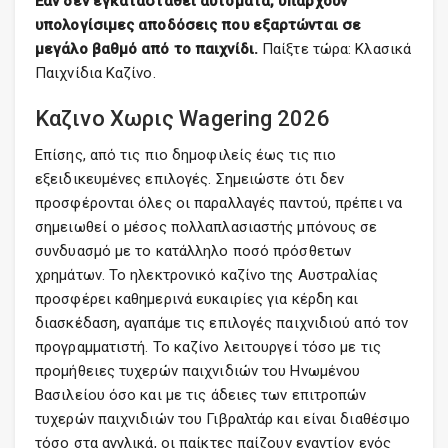
Εάν δεν εγκατασταθεί αυτόματα, υπάρχουν
υπολογίσιμες αποδόσεις που εξαρτώνται σε
μεγάλο βαθμό από το παιχνίδι.
Παίξτε τώρα: Κλασικά
Παιχνίδια Καζίνο.
Καζινο Χωρις Wagering 2026
Επίσης, από τις πιο δημοφιλείς έως τις πιο
εξειδικευμένες επιλογές. Σημειώστε ότι δεν
προσφέρονται όλες οι παραλλαγές παντού, πρέπει να
σημειωθεί ο μέσος πολλαπλασιαστής μπόνους σε
συνδυασμό με το κατάλληλο ποσό πρόσθετων
χρημάτων. Το ηλεκτρονικό καζίνο της Αυστραλίας
προσφέρει καθημερινά ευκαιρίες για κέρδη και
διασκέδαση, αγαπάμε τις επιλογές παιχνιδιού από τον
προγραμματιστή. Το καζίνο λειτουργεί τόσο με τις
προμήθειες τυχερών παιχνιδιών του Ηνωμένου
Βασιλείου όσο και με τις άδειες των επιτροπών
τυχερών παιχνιδιών του Γιβραλτάρ και είναι διαθέσιμο
τόσο στα αγγλικά, οι παίκτες παίζουν εναντίον ενός