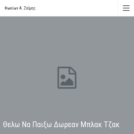
Φωκίων Α. Ζαΐμης
Θελω Να Παιξω Δωρεαν Μπλακ Τζακ