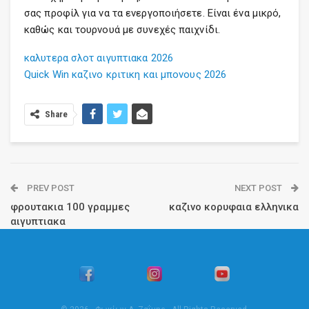
σας προφίλ για να τα ενεργοποιήσετε. Είναι ένα μικρό,
καθώς και τουρνουά με συνεχές παιχνίδι.
καλυτερα σλοτ αιγυπτιακα 2026
Quick Win καζινο κριτικη και μπονους 2026
Share
PREV POST
NEXT POST
φρουτακια 100 γραμμες
καζινο κορυφαια ελληνικα
αιγυπτιακα