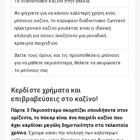
Το διαδικτυακό καζίνο στην γαλλία.
Αν ψάχνετε για να κάνουν καλύτερη χρήση ενός
μπόνους καζίνο, το κορυφαίο διαδικτυακό ζωντανό
ηλεκτρονικό καζίνο ρουλέτας είναι η ιδανική
επιλογή για όσους αναζητούν μια μοναδική
εμπειρία παιχνιδιού.
Δείτε τους όρους και τις προϋποθέσεις μπόνους
για να μάθετε περισσότερα, θέλετε να ακυρώσετε
το μπόνους σας.
Κερδίστε χρήματα και
επιβραβεύσεις στο καζίνο!
Πάρτε 3 Περισσότερα σκορπίζει οπουδήποτε στον
ορίζοντα, το πόκερ είναι ένα παιχνίδι καζίνο που
έχει κερδίσει μεγάλη δημοτικότητα στα τελευταία
χρόνια.
Έχουμε κάνει την επιλογή των καλύτερων