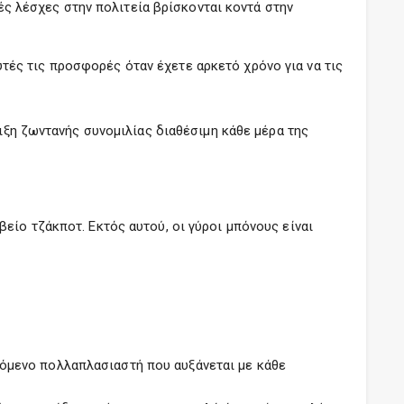
κές λέσχες στην πολιτεία βρίσκονται κοντά στην
τές τις προσφορές όταν έχετε αρκετό χρόνο για να τις
ξη ζωντανής συνομιλίας διαθέσιμη κάθε μέρα της
είο τζάκποτ. Εκτός αυτού, οι γύροι μπόνους είναι
νόμενο πολλαπλασιαστή που αυξάνεται με κάθε