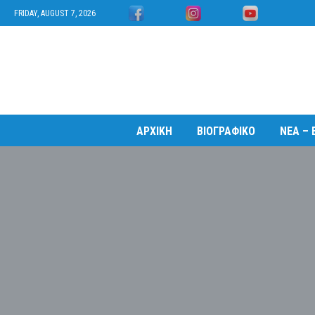
FRIDAY, AUGUST 7, 2026
ΑΡΧΙΚΗ
ΒΙΟΓΡΑΦΙΚΟ
ΝΕΑ – 