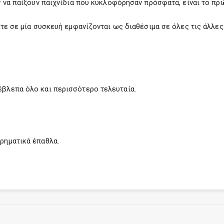
 να παίξουν παιχνίδια που κυκλοφόρησαν πρόσφατα, είναι το πρώ
τε σε μία συσκευή εμφανίζονται ως διαθέσιμα σε όλες τις άλλες
έβλεπα όλο και περισσότερο τελευταία.
χρηματικά έπαθλα.