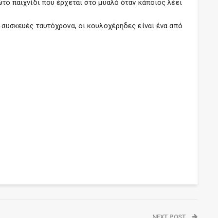
το παιχνίδι που έρχεται στο μυαλό όταν κάποιος λέει
 συσκευές ταυτόχρονα, οι κουλοχέρηδες είναι ένα από
NEXT POST