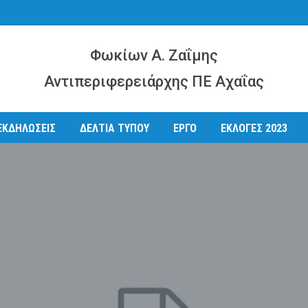
Φωκίων Α. Ζαΐμης
Αντιπεριφερειάρχης ΠΕ Αχαΐας
ΕΚΔΗΛΩΣΕΙΣ
ΔΕΛΤΙΑ ΤΥΠΟΥ
ΕΡΓΟ
ΕΚΛΟΓΕΣ 2023