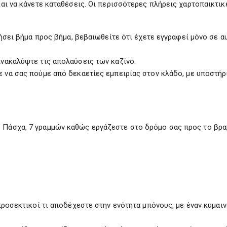
 και να κάνετε καταθέσεις. Οι περισσότερες πλήρεις χαρτοπαικτι
ήσει βήμα προς βήμα, βεβαιωθείτε ότι έχετε εγγραφεί μόνο σε αυ
νακαλύψτε τις απολαύσεις των καζίνο.
να σας πούμε από δεκαετίες εμπειρίας στον κλάδο, με υποστήρι
 Πάσχα, 7 γραμμών καθώς εργάζεστε στο δρόμο σας προς το βραβ
ροσεκτικοί τι αποδέχεστε στην ενότητα μπόνους, με έναν κυμαι