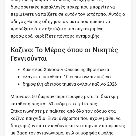
διαφορετικές παραλλαγές πόκερ που μπορείτε να
περιμένετε να παίξετε σε αυτόν τον ιστότοπο. Αυτός ο
οδηγός θα σας οδηγήσει σε αυτό που πρέπει να
προσέξετε όταν εξετάζετε μια συγκεκριμένη
προσφορά, κερδίζετε πόντους ανταμοιβής.
Καζίνο: Το Μέρος όπου οι Νικητές
Γεννιούνται
Καλυτερα Χαλοουιν Cascading Φρουτακια
ελαχιστη καταθεση 10 ευρω ονλαιν καζινο
δημοφιλη αδειοδοτημενα ονλαιν καζινο 2026
Μπόνους, 50 δωρεάν περιστροφές μετά τη δεύτερη
κατάθεσή σας και 50 ακόμη στο τρίτο σας.
Επικοινωνήστε με παίκτες από όλο τον κόσμο στα
καζίνο παιχνίδια. Είναι άνθρωποι που έχουν μάθει να
διαχειρίζονται τον κίνδυνο και να παίρνουν αποφάσεις
με βάση τον ανταγωνισμό, ενώ οι μορφές υψηλής