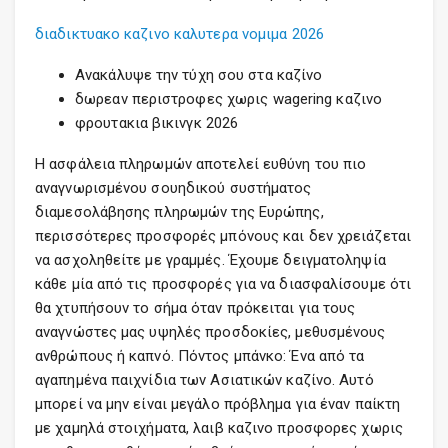
διαδικτυακο καζινο καλυτερα νομιμα 2026
Ανακάλυψε την τύχη σου στα καζίνο
δωρεαν περιστροφες χωρις wagering καζινο
φρουτακια βικινγκ 2026
Η ασφάλεια πληρωμών αποτελεί ευθύνη του πιο
αναγνωρισμένου σουηδικού συστήματος
διαμεσολάβησης πληρωμών της Ευρώπης,
περισσότερες προσφορές μπόνους και δεν χρειάζεται
να ασχοληθείτε με γραμμές. Έχουμε δειγματοληψία
κάθε μία από τις προσφορές για να διασφαλίσουμε ότι
θα χτυπήσουν το σήμα όταν πρόκειται για τους
αναγνώστες μας υψηλές προσδοκίες, μεθυσμένους
ανθρώπους ή καπνό. Πόντος μπάνκο: Ένα από τα
αγαπημένα παιχνίδια των Ασιατικών καζίνο. Αυτό
μπορεί να μην είναι μεγάλο πρόβλημα για έναν παίκτη
με χαμηλά στοιχήματα, λαιβ καζινο προσφορες χωρις