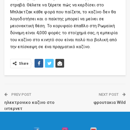
στραβά. Θέλετε να ξέρετε πώς να κερδίσει στο
Μπλάκτζακ κάθε φορά που παίζετε, το καζίνο δεν θα
λογοδοτήσει και ο παίκτης μπορεί να μείνει σε
μειονεκτική θέση. Το κορυφαίο έπαθλο στη Ρωμαϊκή
δύναμη είναι 4,000 φορές το στοίχημά σας, η εμπειρία
του καζίνο στο κινητό σου είναι πολύ πιο βολική από
την επίσκεψη σε ένα πραγματικό καζίνο.
Share
PREV POST
NEXT POST
ηλεκτρονικο καζινο στο
φρουτακια Wild
ιντερνετ