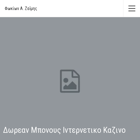
Φωκίων Α. Ζαΐμης
Δωρεαν Μπονους Ιντερνετικο Καζινο