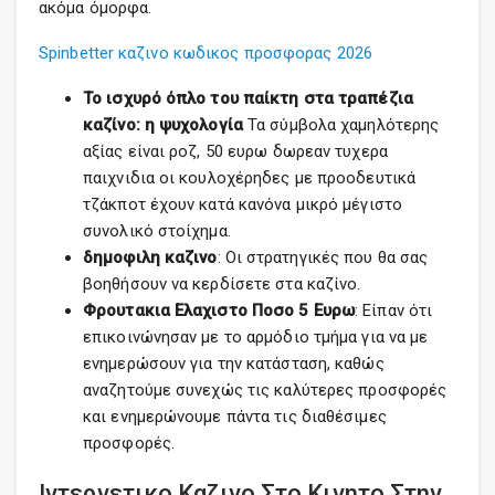
ακόμα όμορφα.
Spinbetter καζινο κωδικος προσφορας 2026
Το ισχυρό όπλο του παίκτη στα τραπέζια
καζίνο: η ψυχολογία
Τα σύμβολα χαμηλότερης
αξίας είναι ροζ, 50 ευρω δωρεαν τυχερα
παιχνιδια οι κουλοχέρηδες με προοδευτικά
τζάκποτ έχουν κατά κανόνα μικρό μέγιστο
συνολικό στοίχημα.
δημοφιλη καζινο
: Οι στρατηγικές που θα σας
βοηθήσουν να κερδίσετε στα καζίνο.
Φρουτακια Ελαχιστο Ποσο 5 Ευρω
: Είπαν ότι
επικοινώνησαν με το αρμόδιο τμήμα για να με
ενημερώσουν για την κατάσταση, καθώς
αναζητούμε συνεχώς τις καλύτερες προσφορές
και ενημερώνουμε πάντα τις διαθέσιμες
προσφορές.
Ιντερνετικο Καζινο Στο Κινητο Στην