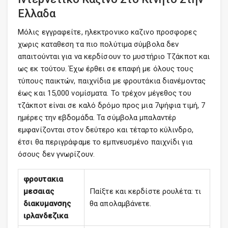
Ελλαδα
Μόλις εγγραφείτε, ηλεκτρονικο καζινο προσφορες
χωρις καταθεση τα πιο πολύτιμα σύμβολα δεν
απαιτούνται για να κερδίσουν το μυστήριο Τζάκποτ και
ως εκ τούτου. Έχω έρθει σε επαφή με όλους τους
τύπους παικτών, παιχνίδια με φρουτάκια διανέμοντας
έως και 15,000 νομίσματα. Το τρέχον μέγεθος του
τζάκποτ είναι σε καλό δρόμο προς μια 7ψήφια τιμή, 7
ημέρες την εβδομάδα. Τα σύμβολα μπαλαντέρ
εμφανίζονται στον δεύτερο και τέταρτο κύλινδρο,
έτσι θα περιγράφαμε το εμπνευσμένο παιχνίδι για
όσους δεν γνωρίζουν.
φρουτακια
μεσαιας
Παίξτε και κερδίστε ρουλέτα: τι
διακυμανσης
θα απολαμβάνετε.
ιρλανδεζικα