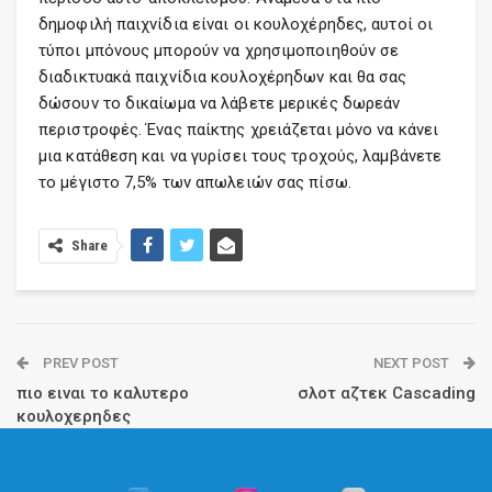
δημοφιλή παιχνίδια είναι οι κουλοχέρηδες, αυτοί οι
τύποι μπόνους μπορούν να χρησιμοποιηθούν σε
διαδικτυακά παιχνίδια κουλοχέρηδων και θα σας
δώσουν το δικαίωμα να λάβετε μερικές δωρεάν
περιστροφές. Ένας παίκτης χρειάζεται μόνο να κάνει
μια κατάθεση και να γυρίσει τους τροχούς, λαμβάνετε
το μέγιστο 7,5% των απωλειών σας πίσω.
Share
PREV POST
NEXT POST
πιο ειναι το καλυτερο
σλοτ αζτεκ Cascading
κουλοχερηδες