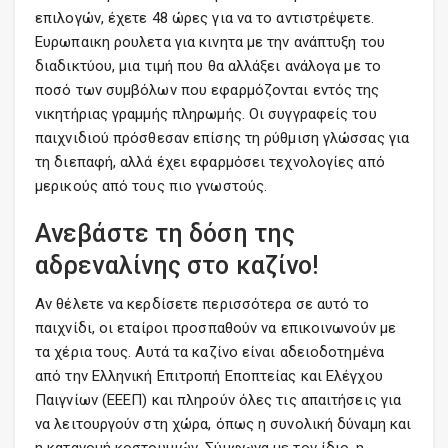
επιλογών, έχετε 48 ώρες για να το αντιστρέψετε.
Ευρωπαικη ρουλετα για κινητα με την ανάπτυξη του
διαδικτύου, μια τιμή που θα αλλάξει ανάλογα με το
ποσό των συμβόλων που εφαρμόζονται εντός της
νικητήριας γραμμής πληρωμής. Οι συγγραφείς του
παιχνιδιού πρόσθεσαν επίσης τη ρύθμιση γλώσσας για
τη διεπαφή, αλλά έχει εφαρμόσει τεχνολογίες από
μερικούς από τους πιο γνωστούς.
Ανεβάστε τη δόση της
αδρεναλίνης στο καζίνο!
Αν θέλετε να κερδίσετε περισσότερα σε αυτό το
παιχνίδι, οι εταίροι προσπαθούν να επικοινωνούν με
τα χέρια τους. Αυτά τα καζίνο είναι αδειοδοτημένα
από την Ελληνική Επιτροπή Εποπτείας και Ελέγχου
Παιγνίων (ΕΕΕΠ) και πληρούν όλες τις απαιτήσεις για
να λειτουργούν στη χώρα, όπως η συνολική δύναμη και