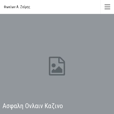
Φωκίων Α. Ζαΐμης
Ασφαλη Ονλαιν Καζινο