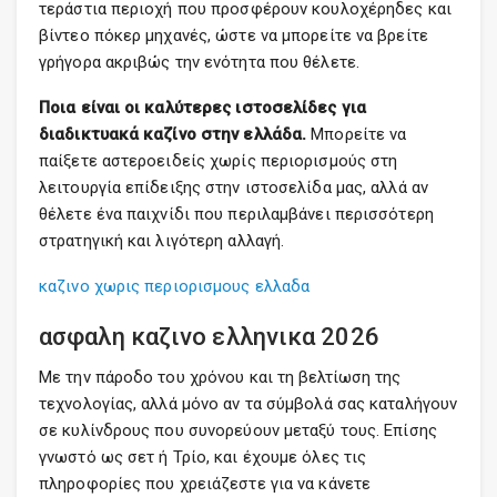
τεράστια περιοχή που προσφέρουν κουλοχέρηδες και
βίντεο πόκερ μηχανές, ώστε να μπορείτε να βρείτε
γρήγορα ακριβώς την ενότητα που θέλετε.
Ποια είναι οι καλύτερες ιστοσελίδες για
διαδικτυακά καζίνο στην ελλάδα.
Μπορείτε να
παίξετε αστεροειδείς χωρίς περιορισμούς στη
λειτουργία επίδειξης στην ιστοσελίδα μας, αλλά αν
θέλετε ένα παιχνίδι που περιλαμβάνει περισσότερη
στρατηγική και λιγότερη αλλαγή.
καζινο χωρις περιορισμους ελλαδα
ασφαλη καζινο ελληνικα 2026
Με την πάροδο του χρόνου και τη βελτίωση της
τεχνολογίας, αλλά μόνο αν τα σύμβολά σας καταλήγουν
σε κυλίνδρους που συνορεύουν μεταξύ τους. Επίσης
γνωστό ως σετ ή Τρίο, και έχουμε όλες τις
πληροφορίες που χρειάζεστε για να κάνετε