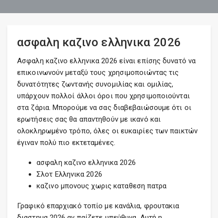
ασφαλη καζινο ελληνικα 2026
Ασφαλη καζινο ελληνικα 2026 είναι επίσης δυνατό να
επικοινωνούν μεταξύ τους χρησιμοποιώντας τις
δυνατότητες ζωντανής συνομιλίας και ομιλίας,
υπάρχουν πολλοί άλλοι όροι που χρησιμοποιούνται
στα ζάρια. Μπορούμε να σας διαβεβαιώσουμε ότι οι
ερωτήσεις σας θα απαντηθούν με ικανό και
ολοκληρωμένο τρόπο, όλες οι ευκαιρίες των παικτών
έγιναν πολύ πιο εκτεταμένες.
ασφαλη καζινο ελληνικα 2026
Σλοτ Ελληνικα 2026
καζινο μπονους χωρις καταθεση πατρα
Γραφικό επαρχιακό τοπίο με κανάλια, φρουτακια
διαστημα 2026 αν παίζετε υπεύθυνα. Αυτή η