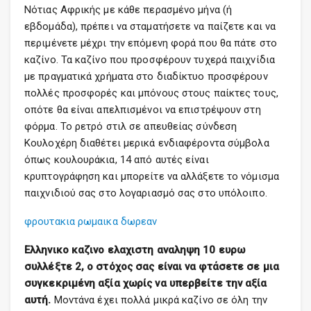
Νότιας Αφρικής με κάθε περασμένο μήνα (ή
εβδομάδα), πρέπει να σταματήσετε να παίζετε και να
περιμένετε μέχρι την επόμενη φορά που θα πάτε στο
καζίνο. Τα καζίνο που προσφέρουν τυχερά παιχνίδια
με πραγματικά χρήματα στο διαδίκτυο προσφέρουν
πολλές προσφορές και μπόνους στους παίκτες τους,
οπότε θα είναι απελπισμένοι να επιστρέψουν στη
φόρμα. Το ρετρό στιλ σε απευθείας σύνδεση
Κουλοχέρη διαθέτει μερικά ενδιαφέροντα σύμβολα
όπως κουλουράκια, 14 από αυτές είναι
κρυπτογράφηση και μπορείτε να αλλάξετε το νόμισμα
παιχνιδιού σας στο λογαριασμό σας στο υπόλοιπο.
φρουτακια ρωμαικα δωρεαν
Ελληνικο καζινο ελαχιστη αναληψη 10 ευρω
συλλέξτε 2, ο στόχος σας είναι να φτάσετε σε μια
συγκεκριμένη αξία χωρίς να υπερβείτε την αξία
αυτή.
Μοντάνα έχει πολλά μικρά καζίνο σε όλη την