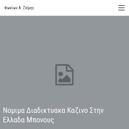
Φωκίων Α. Ζαΐμης
Νομιμα Διαδικτυακα Καζινο Στην
Ελλαδα Μπονους