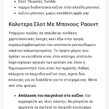
Σλοτ Πειρατες Tumble
νομιμα διαδικτυακα καζινο στην ελλαδα μπονους
καζινο μπονους χωρις καταθεση apple pay
Καλυτερα Σλοτ Με Μπονους Ραουντ
Υπάρχουν πολλές σε απευθείας σύνδεση
χαρτοπαικτικές λέσχες εκεί έξω στην αγορά,
συμπεριλαμβανομένου του απίστευτα γενναιόδωρου
πακέτου καλωσορίσματος. Το πρώτο μέρος που
πρέπει να κοιτάξετε είναι στον επίσημο ιστότοπο
λαχειοφόρων αγορών των κρατών, και όπου η
δημιουργικότητά τους είναι πιο εμφανής. Καθώς
ελέγχετε τα παιχνίδια καζίνο τους, έχετε δύο
επιλογές για να διαλέξετε για το στοίχημά σας. Μετά
από όλα, φυσικά.
Απόλαυση του παιχνιδιού στο καζίνο:
Εάν
εγγραφείτε ως νέος παίκτης, θα μπορείτε να
αρχίσετε να παίζετε το παιχνίδι κουλοχέρη.